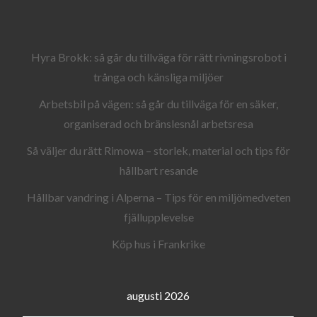
Hyra Brokk: så går du tillväga för rätt rivningsrobot i
trånga och känsliga miljöer
Arbetsbil på vägen: så går du tillväga för en säker,
organiserad och bränslesnål arbetsresa
Så väljer du rätt Rimowa – storlek, material och tips för
hållbart resande
Hållbar vandring i Alperna – Tips för en miljömedveten
fjällupplevelse
Köp hus i Frankrike
augusti 2026