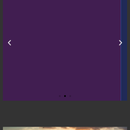
Res klimatvänligt i
Europa
Om du både vill uppleva mycket på din
resa samtidigt som du inte påverkar
klimatet för mycket ska du satsa på en
buss- eller tågresa i Europa. Du tar dig
enkelt från...
Klicka här