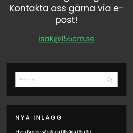
Kontakta oss gärna via e-
post!
isak@155cm.se
Search
Search
for:
NYA INLÄGG
Hyra Brokk: så går du tillväga för rätt