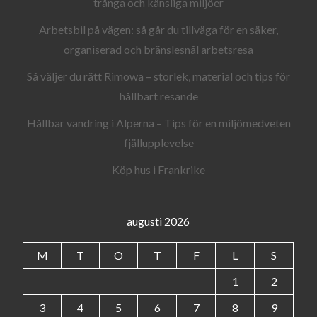
trånga och känsliga miljöer
Arbetsbil på vägen: så går du tillväga för en säker,
organiserad och bränslesnål arbetsresa
Så väljer du rätt Rimowa – storlek, material och tips för
hållbart resande
Hållbar vandring i Alperna – Tips för en miljömedveten
fjällupplevelse
Köp hus i Frankrike
augusti 2026
M
T
O
T
F
L
S
1
2
3
4
5
6
7
8
9