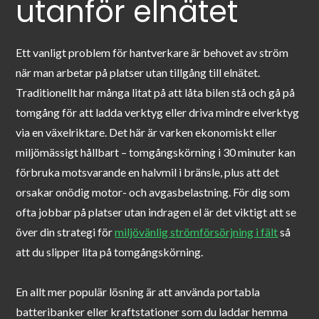
utanför elnätet
Ett vanligt problem för hantverkare är behovet av ström
när man arbetar på platser utan tillgång till elnätet.
Traditionellt har många litat på att låta bilen stå och gå på
tomgång för att ladda verktyg eller driva mindre elverktyg
via en växelriktare. Det här är varken ekonomiskt eller
miljömässigt hållbart – tomgångskörning i 30 minuter kan
förbruka motsvarande en halvmil i bränsle, plus att det
orsakar onödig motor- och avgasbelastning. För dig som
ofta jobbar på platser utan indragen el är det viktigt att se
över din strategi för
miljövänlig strömförsörjning i fält
så
att du slipper lita på tomgångskörning.
En allt mer populär lösning är att använda portabla
batteribanker eller kraftstationer som du laddar hemma