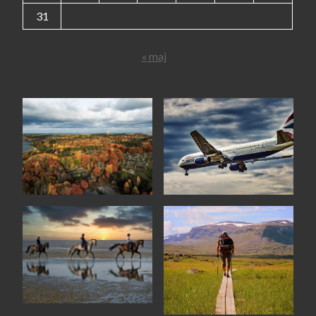
31
« maj