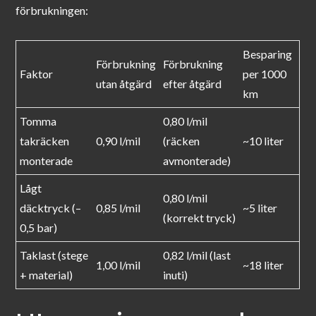
förbrukningen:
Besparing
Förbrukning
Förbrukning
Faktor
per 1000
utan åtgärd
efter åtgärd
km
Tomma
0,80 l/mil
takräcken
0,90 l/mil
(räcken
~10 liter
monterade
avmonterade)
Lågt
0,80 l/mil
däcktryck (–
0,85 l/mil
~5 liter
(korrekt tryck)
0,5 bar)
Taklast (stege
0,82 l/mil (last
1,00 l/mil
~18 liter
+ material)
inuti)