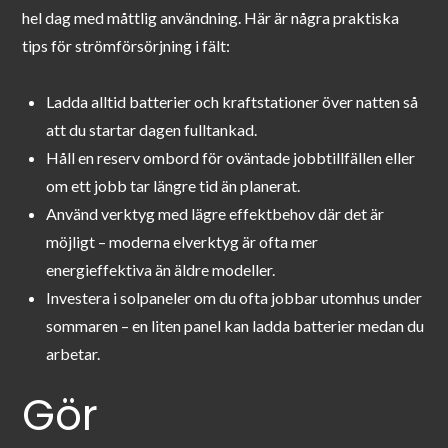
hel dag med måttlig användning. Här är några praktiska
tips för strömförsörjning i fält:
Ladda alltid batterier och kraftstationer över natten så
att du startar dagen fulltankad.
Håll en reserv ombord för oväntade jobbtillfällen eller
om ett jobb tar längre tid än planerat.
Använd verktyg med lägre effektbehov där det är
möjligt – moderna elverktyg är ofta mer
energieffektiva än äldre modeller.
Investera i solpaneler om du ofta jobbar utomhus under
sommaren – en liten panel kan ladda batterier medan du
arbetar.
Gör