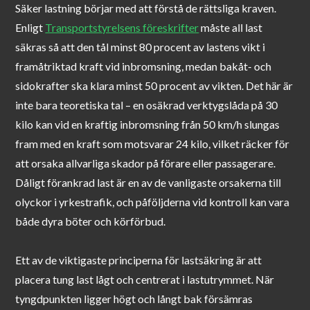
Säker lastning börjar med att förstå de rättsliga kraven.
Enligt
Transportstyrelsens föreskrifter
måste all last
säkras så att den tål minst 80 procent av lastens vikt i
framåtriktad kraft vid inbromsning, medan bakåt- och
sidokrafter ska klara minst 50 procent av vikten. Det här är
inte bara teoretiska tal – en osäkrad verktygslåda på 30
kilo kan vid en kraftig inbromsning från 50 km/h slungas
fram med en kraft som motsvarar 24 kilo, vilket räcker för
att orsaka allvarliga skador på förare eller passagerare.
Dåligt förankrad last är en av de vanligaste orsakerna till
olyckor i yrkestrafik, och påföljderna vid kontroll kan vara
både dyra böter och körförbud.
Ett av de viktigaste principerna för lastsäkring är att
placera tung last lågt och centrerat i lastutrymmet. När
tyngdpunkten ligger högt och långt bak försämras