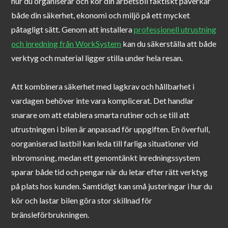
hur du organiserar och kör din arbetsbil faktiskt påverkar
både din säkerhet, ekonomi och miljö på ett mycket
påtagligt sätt. Genom att installera
professionell utrustning
och inredning från WorkSystem
kan du säkerställa att både
verktyg och material ligger stilla under hela resan.
Att kombinera säkerhet med lagkrav och hållbarhet i
vardagen behöver inte vara komplicerat. Det handlar
snarare om att etablera smarta rutiner och se till att
utrustningen i bilen är anpassad för uppgiften. En överfull,
oorganiserad lastbil kan leda till farliga situationer vid
inbromsning, medan ett genomtänkt inredningssystem
sparar både tid och pengar när du letar efter rätt verktyg
på plats hos kunden. Samtidigt kan små justeringar i hur du
kör och lastar bilen göra stor skillnad för
bränsleförbrukningen.