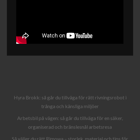
Hyra Brokk: så går du tillväga för rätt rivningsrobot i
trånga och känsliga miljöer
Arbetsbil på vägen: så går du tillväga för en säker,
organiserad och bränslesnål arbetsresa
Så väljer du rätt Rimowa – storlek, material och tips för