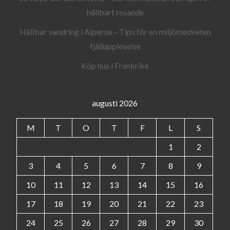
hållbart resande
Hållbar vandring i Alperna – Tips för en miljömedveten
fjällupplevelse
Köp hus i Frankrike
augusti 2026
M
T
O
T
F
L
S
1
2
3
4
5
6
7
8
9
10
11
12
13
14
15
16
17
18
19
20
21
22
23
24
25
26
27
28
29
30