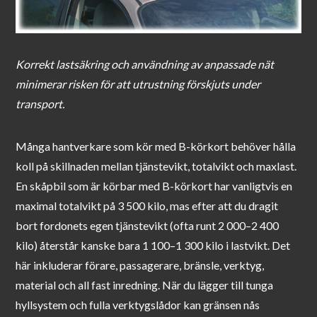
Korrekt lastsäkring och användning av anpassade nät
minimerar risken för att utrustning förskjuts under
transport.
Många hantverkare som kör med B-körkort behöver hålla
koll på skillnaden mellan tjänstevikt, totalvikt och maxlast.
En skåpbil som är körbar med B-körkort har vanligtvis en
maximal totalvikt på 3 500 kilo, mas efter att du dragit
bort fordonets egen tjänstevikt (ofta runt 2 000–2 400
kilo) återstår kanske bara 1 100–1 300 kilo i lastvikt. Det
här inkluderar förare, passagerare, bränsle, verktyg,
material och all fast inredning. När du lägger till tunga
hyllsystem och fulla verktygslådor kan gränsen nås