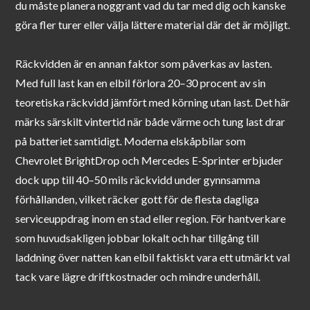
du måste planera noggrant vad du tar med dig och kanske
göra fler turer eller välja lättere material där det är möjligt.
Räckvidden är en annan faktor som påverkas av lasten.
Med full last kan en elbil förlora 20–30 procent av sin
teoretiska räckvidd jämfört med körning utan last. Det här
märks särskilt vintertid när både värme och tung last drar
på batteriet samtidigt. Moderna elskåpbilar som
Chevrolet BrightDrop och Mercedes E-Sprinter erbjuder
dock upp till 40–50 mils räckvidd under gynnsamma
förhållanden, vilket räcker gott för de flesta dagliga
serviceuppdrag inom en stad eller region. För hantverkare
som huvudsakligen jobbar lokalt och har tillgång till
laddning över natten kan elbil faktiskt vara ett utmärkt val
tack vare lägre driftkostnader och mindre underhåll.