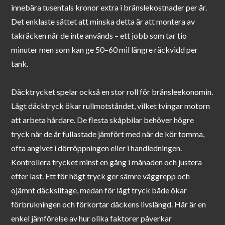
innebära tusentals kronor extra i bränslekostnader per år.
Det enklaste sättet att minska detta är att montera av
takräcken när de inte används – ett jobb som tar tio
minuter men som kan ge 50–60 mil längre räckvidd per
tank.
Däcktrycket spelar också en stor roll för bränsleekonomin.
Lågt däcktryck ökar rullmotståndet, vilket tvingar motorn
att arbeta hårdare. De flesta skåpbilar behöver högre
tryck när de är fullastade jämfört med när de kör tomma,
ofta angivet i dörröppningen eller i handledningen.
Kontrollera trycket minst en gång i månaden och justera
efter last. Ett för högt tryck ger sämre väggrepp och
ojämnt däckslitage, medan för lågt tryck både ökar
förbrukningen och förkortar däckens livslängd. Här är en
enkel jämförelse av hur olika faktorer påverkar