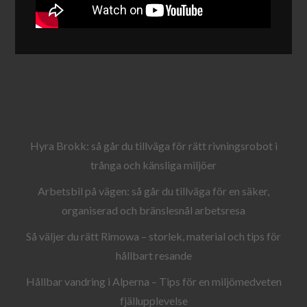
Hyra Brokk: så går du tillväga för rätt rivningsrobot i
trånga och känsliga miljöer
Arbetsbil på vägen: så går du tillväga för en säker,
organiserad och bränslesnål arbetsresa
Så väljer du rätt Rimowa – storlek, material och tips för
hållbart resande
Hållbar vandring i Alperna – Tips för en miljömedveten
fjällupplevelse