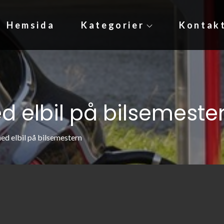
Hemsida
Kategorier
Kontak
tet: klimatsmart, upplevelser och ekonomiskt
 elbil på bilsemeste
d elbil på bilsemestern