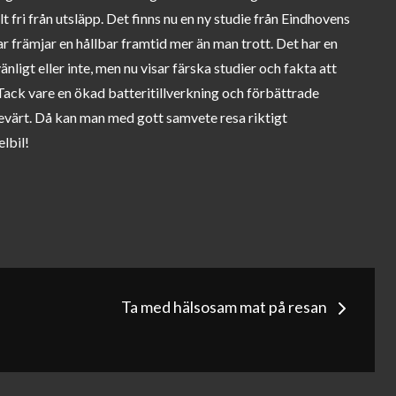
lt fri från utsläpp. Det finns nu en ny studie från Eindhovens
ar främjar en hållbar framtid mer än man trott. Det har en
änligt eller inte, men nu visar färska studier och fakta att
 Tack vare en ökad batteritillverkning och förbättrade
evärt. Då kan man med gott samvete resa riktigt
lbil!
g
Ta med hälsosam mat på resan