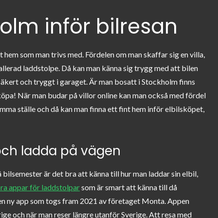
holm inför bilresan
 ett hem som man trivs med. Fördelen om man skaffar sig en villa,
stallerad laddstolpe. Då kan man känna sig trygg med att bilen
säkert och tryggt i garaget. Är man bosatt i Stockholm finns
pa! När man budar på villor online kan man också med fördel
mma ställe och då kan man finna ett fint hem inför elbilsköpet,
och ladda på vägen
 bilsemester är det bra att känna till hur man laddar sin elbil,
ra appar för laddstolpar
som är smart att känna till då
ven en ny app som togs fram 2021 av företaget Monta. Appen
ige och när man reser längre utanför Sverige. Att resa med