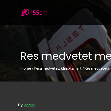
Skip
to
155cm.se
155cm.se – Allt om att resa medve
content
Res medvetet med
Home
Resa medvetet: klimatsmart
Res medvetet me
By:
admin