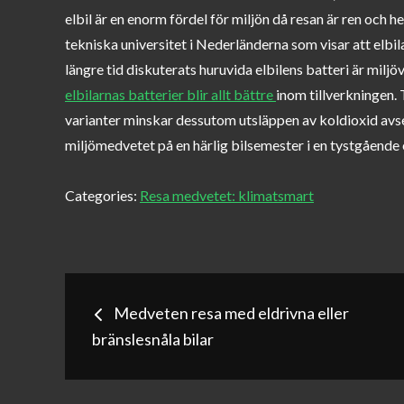
elbil är en enorm fördel för miljön då resan är ren och he
tekniska universitet i Nederländerna som visar att elbil
längre tid diskuterats huruvida elbilens batteri är miljöv
elbilarnas batterier blir allt bättre
inom tillverkningen.
varianter minskar dessutom utsläppen av koldioxid avs
miljömedvetet på en härlig bilsemester i en tystgående e
Categories:
Resa medvetet: klimatsmart
Inläggsnavigerin
Medveten resa med eldrivna eller
bränslesnåla bilar