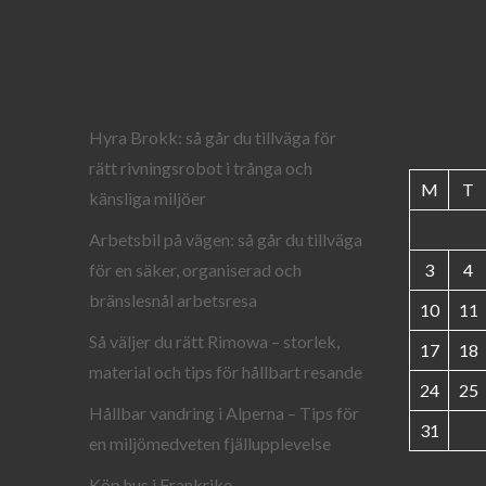
Hyra Brokk: så går du tillväga för
rätt rivningsrobot i trånga och
M
T
känsliga miljöer
Arbetsbil på vägen: så går du tillväga
för en säker, organiserad och
3
4
bränslesnål arbetsresa
10
11
Så väljer du rätt Rimowa – storlek,
17
18
material och tips för hållbart resande
24
25
Hållbar vandring i Alperna – Tips för
31
en miljömedveten fjällupplevelse
Köp hus i Frankrike