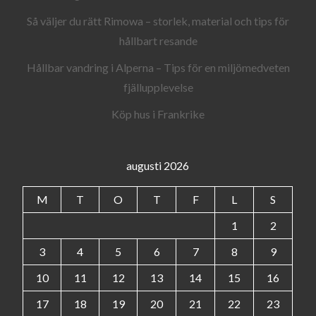
Så väljer du rätt Rimowa – storlek, material och tips för
hållbart resande
Hållbar vandring i Alperna – Tips för en miljömedveten
fjällupplevelse
Köp hus i Frankrike
augusti 2026
M
T
O
T
F
L
S
1
2
3
4
5
6
7
8
9
10
11
12
13
14
15
16
17
18
19
20
21
22
23