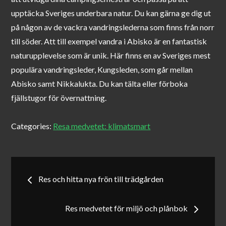
upptäcka Sveriges underbara natur. Du kan gärna ge dig ut
på någon av de vackra vandringslederna som finns från norr
till söder. Att till exempel vandra i Abisko är en fantastisk
naturupplevelse som är unik. Här finns en av Sveriges mest
populära vandringsleder, Kungsleden, som går mellan
Abisko samt Nikkalukta. Du kan tälta eller förboka
fjällstugor för övernattning.
Categories:
Resa medvetet: klimatsmart
Inläggsnavigering
Res och hitta nya frön till trädgården
Res medvetet för miljö och plånbok