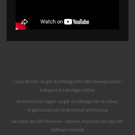
Hyra Brokk: så går du tillväga för rätt rivningsrobot i
trånga och känsliga miljöer
Arbetsbil på vägen: så går du tillväga för en säker,
organiserad och bränslesnål arbetsresa
Så väljer du rätt Rimowa – storlek, material och tips för
hållbart resande