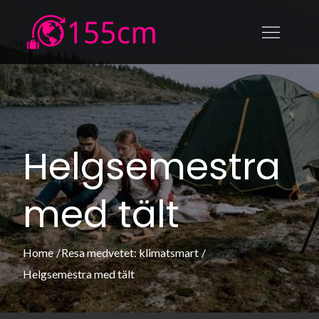
Skip
to
155cm.se
155cm.se – Allt om att resa
content
medvetet: klimatsmart,
upplevelser och ekonomiskt
Helgsemestra
med tält
Home
Resa medvetet: klimatsmart
Helgsemestra med tält