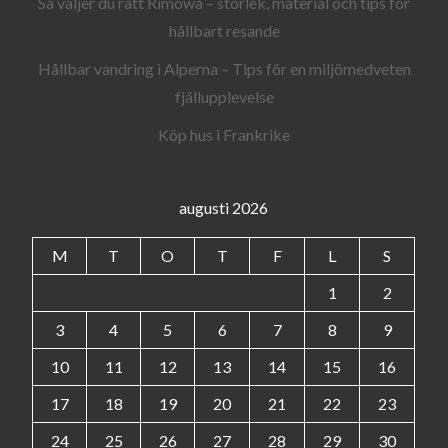
Så väljer du rätt Rimowa – storlek, material och tips för
hållbart resande
Hållbar vandring i Alperna – Tips för en miljömedveten
fjällupplevelse
Köp hus i Frankrike
augusti 2026
M
T
O
T
F
L
S
1
2
3
4
5
6
7
8
9
10
11
12
13
14
15
16
17
18
19
20
21
22
23
24
25
26
27
28
29
30