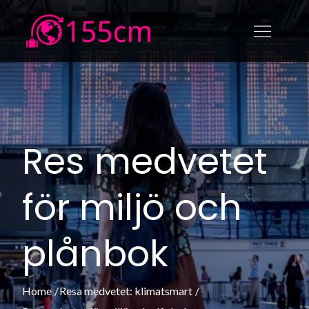
Skip
to
155cm.se
155cm.se – Allt om att resa
content
medvetet: klimatsmart,
upplevelser och ekonomiskt
Res medvetet
för miljö och
plånbok
Home
Resa medvetet: klimatsmart