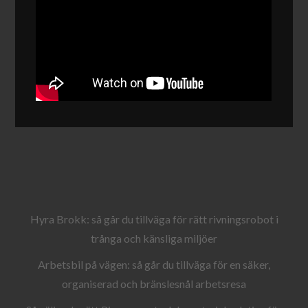
Hyra Brokk: så går du tillväga för rätt rivningsrobot i
trånga och känsliga miljöer
Arbetsbil på vägen: så går du tillväga för en säker,
organiserad och bränslesnål arbetsresa