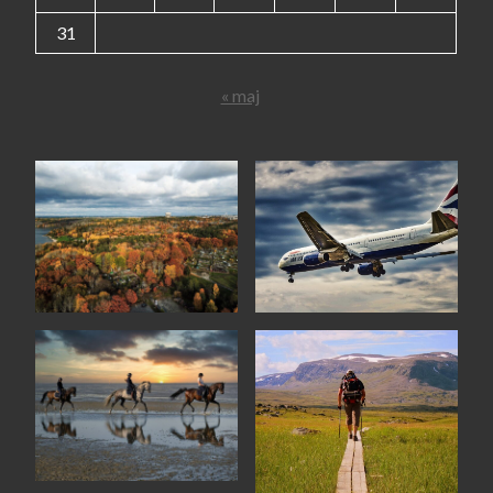
31
« maj