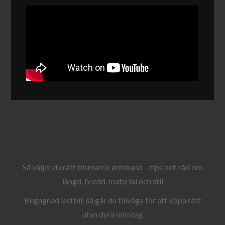
Så väljer du rätt bismarck armband – tips och råd om
längd, bredd, material och stil
Begagnad lastbil: så går du tillväga för att köpa rätt
utan dyra misstag