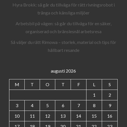
Hyra Brokk: så går du tillväga för rätt rivningsrobot i
trånga och känsliga miljöer
Arbetsbil på vägen: så går du tillväga för en säker,
organiserad och bränslesnål arbetsresa
Så väljer du rätt Rimowa – storlek, material och tips för
hållbart resande
augusti 2026
M
T
O
T
F
L
S
1
2
3
4
5
6
7
8
9
10
11
12
13
14
15
16
17
18
19
20
21
22
23