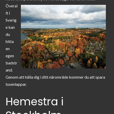
Överal
lt i
Sverig
e kan
du
hitta
en
egen
badstr
and.
Genom att hålla dig i ditt närområde kommer du att spara
tusenlappar.
Hemestra i