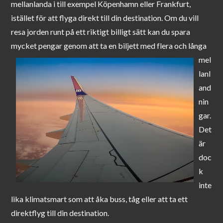
mellanlanda i till exempel Köpenhamn eller Frankfurt,
istället för att flyga direkt till din destination. Om du vill
resa jorden runt på ett riktigt billigt sätt kan du spara
mycket pengar genom att ta en biljett med f
lera och långa
mel
lanl
and
nin
gar.
Det
är
doc
k
inte
lika klimatsmart som att åka buss, tåg eller att ta ett
direktflyg till din destination.