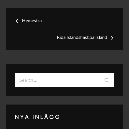
Inläggsnavigering
Hemestra
Rida Islandshäst på Island
Search
Search
for:
NYA INLÄGG