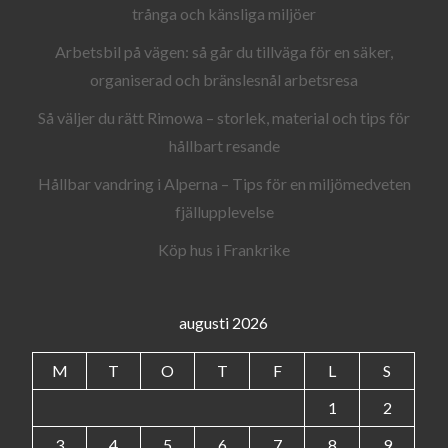
trånga och känsliga miljöer
Arbetsbil på vägen: så går du tillväga för en säker,
organiserad och bränslesnål arbetsresa
Så väljer du rätt Rimowa – storlek, material och tips för
hållbart resande
Hållbar vandring i Alperna – Tips för en miljömedveten
fjällupplevelse
Köp hus i Frankrike
augusti 2026
M
T
O
T
F
L
S
1
2
3
4
5
6
7
8
9