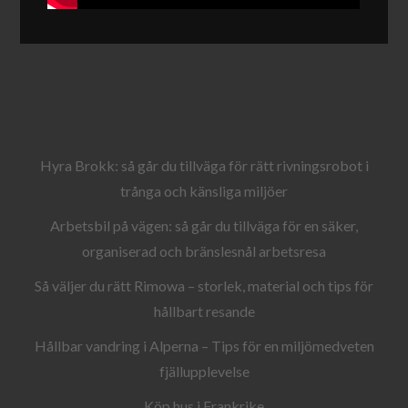
Hyra Brokk: så går du tillväga för rätt rivningsrobot i
trånga och känsliga miljöer
Arbetsbil på vägen: så går du tillväga för en säker,
organiserad och bränslesnål arbetsresa
Så väljer du rätt Rimowa – storlek, material och tips för
hållbart resande
Hållbar vandring i Alperna – Tips för en miljömedveten
fjällupplevelse
Köp hus i Frankrike