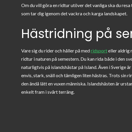
Om du vill göra en ridtur utöver det vanliga ska du resa ti
som tar dig igenom det vackra och karga landskapet.
Hästridning på s
Vare sig du rider och håller på med
ridsport
eller aldrig
ridtur i naturen på semestern. Du kan rida både i den sv
naturligtvis på islandshästar på Island. Även i Sverige ä
envis, stark, snäll och tämligen liten hästras. Trot
s sin 
den ändå lätt en vuxen människa. Islandshästen är urstar
enkelt fram i svårt terräng.