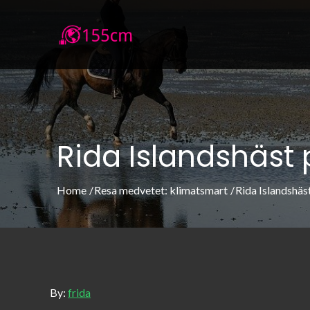
Skip
to
155cm.se
155cm.se – Allt om att resa medve
content
Rida Islandshäst 
Home
Resa medvetet: klimatsmart
Rida Islandshäst
By:
frida