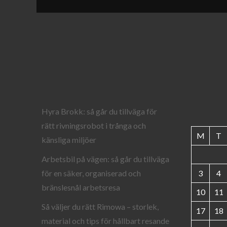
Hyra Brokk: så går du tillväga för
rätt rivningsrobot i trånga och
M
T
känsliga miljöer
Arbetsbil på vägen: så går du tillväga
för en säker, organiserad och
3
4
bränslesnål arbetsresa
10
11
Så väljer du rätt Rimowa – storlek,
17
18
material och tips för hållbart resande