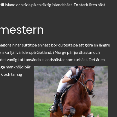
ll Island och rida på en riktig islandshäst. En stark liten häst
emestern
 någonsin har suttit på en häst bör du testa på att göra en längre
enska fjällvärlden, på Gotland, i Norge på fjordhästar och
r det vanligt att använda islandshästar som turhäst. Det är en
ringa mankhöjd bär
k och tar sig