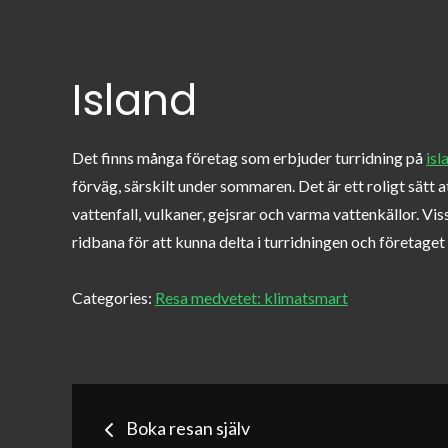
Island
Det finns många företag som erbjuder turridning på
isl
förväg, särskilt under sommaren. Det är ett roligt sätt 
vattenfall, vulkaner, gejsrar och varma vattenkällor. V
ridbana för att kunna delta i turridningen och företaget
Categories:
Resa medvetet: klimatsmart
Inläggsnavigerin
Boka resan själv