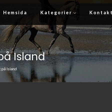
Hemsida
Kategorier
Kontak
tet: klimatsmart, upplevelser och ekonomiskt
på Island
 på Island