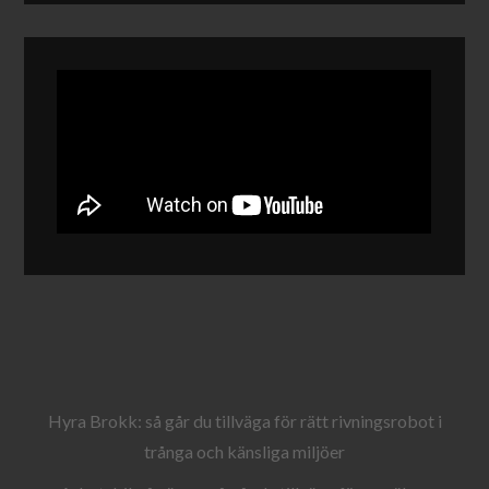
Hyra Brokk: så går du tillväga för rätt rivningsrobot i
trånga och känsliga miljöer