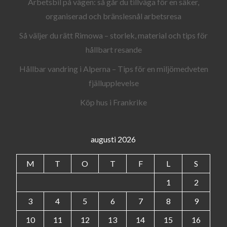
Arbetsbil på vägen: så går du tillväga för en säker,
organiserad och bränslesnål arbetsresa
Så väljer du rätt Rimowa – storlek, material och tips för
hållbart resande
Hållbar vandring i Alperna – Tips för en miljömedveten
fjällupplevelse
Köp hus i Frankrike
augusti 2026
M
T
O
T
F
L
S
1
2
3
4
5
6
7
8
9
10
11
12
13
14
15
16