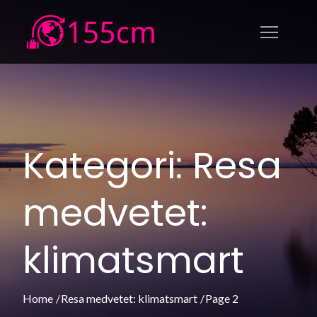
Skip
to
155cm.se
155cm.se – Allt om att resa
content
medvetet: klimatsmart,
upplevelser och ekonomiskt
Kategori:
Resa
medvetet:
klimatsmart
Home
Resa medvetet: klimatsmart
Page 2