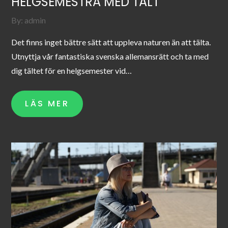
HELGSEMESTRA MED TÄLT
By:
admin
Det finns inget bättre sätt att uppleva naturen än att tälta.
Utnyttja vår fantastiska svenska allemansrätt och ta med
dig tältet för en helgsemester vid…
LÄS MER